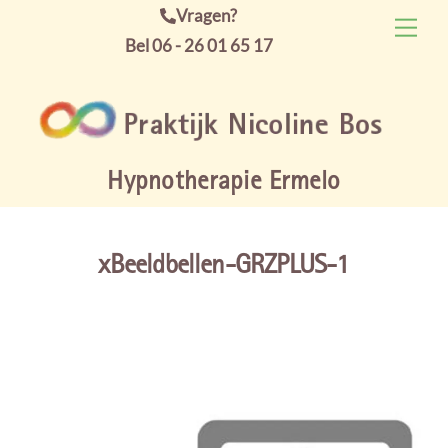
Skip
Vragen?
Men
to
Bel 06 - 26 01 65 17
content
Hypnotherapie Ermelo
xBeeldbellen-GRZPLUS-1