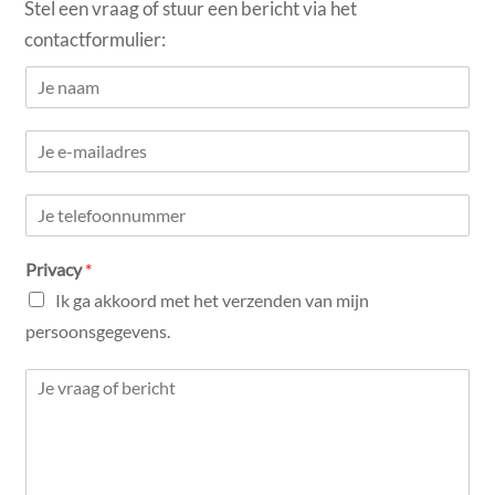
Stel een vraag of stuur een bericht via het
contactformulier:
N
a
m
E
e
m
*
a
N
i
u
l
m
*
Privacy
*
b
e
Ik ga akkoord met het verzenden van mijn
r
persoonsgegevens.
s
*
C
o
m
m
e
n