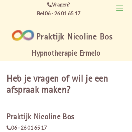
Skip
Vragen?
Men
to
Bel 06 - 26 01 65 17
content
Hypnotherapie Ermelo
Heb je vragen of wil je een
afspraak maken?
Praktijk Nicoline Bos
06 - 26 01 65 17