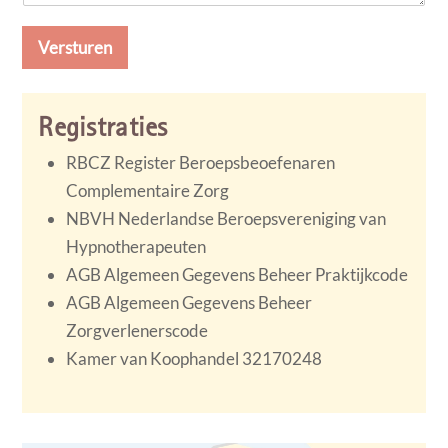
t
o
Versturen
r
M
e
s
Registraties
s
a
RBCZ Register Beroepsbeoefenaren
g
Complementaire Zorg
e
*
NBVH Nederlandse Beroepsvereniging van
Hypnotherapeuten
AGB Algemeen Gegevens Beheer Praktijkcode
AGB Algemeen Gegevens Beheer
Zorgverlenerscode
Kamer van Koophandel 32170248