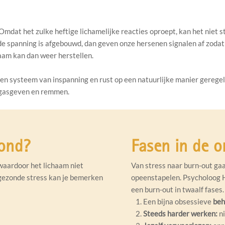
dat het zulke heftige lichamelijke reacties oproept, kan het niet st
 de spanning is afgebouwd, dan geven onze hersenen signalen af zod
haam kan dan weer herstellen.
 systeem van inspanning en rust op een natuurlijke manier geregeld. 
n gasgeven en remmen.
zond?
Fasen in de o
 waardoor het lichaam niet
Van stress naar burn-out gaat
ngezonde stress kan je bemerken
opeenstapelen. Psycholoog H
een burn-out in twaalf fases.
Een bijna obsessieve
beh
Steeds harder werken:
ni