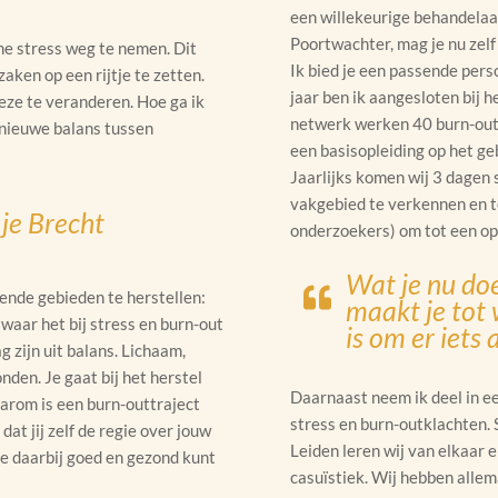
een willekeurige behandelaa
Poortwachter, mag je nu zelf
he stress weg te nemen. Dit
Ik bied je een passende per
ken op een rijtje te zetten.
jaar ben ik aangesloten bij 
eze te veranderen. Hoe ga ik
netwerk werken 40 burn-out 
 nieuwe balans tussen
een basisopleiding op het ge
Jaarlijks komen wij 3 dagen
vakgebied te verkennen en te
g je Brecht
onderzoekers) om tot een op
Wat je nu doe
lende gebieden te herstellen:
maakt je tot 
 waar het bij stress en burn-out
is om er iets
g zijn uit balans. Lichaam,
den. Je gaat bij het herstel
Daarnaast neem ik deel in ee
arom is een burn-outtraject
stress en burn-outklachten.
dat jij zelf de regie over jouw
Leiden leren wij van elkaar 
 je daarbij goed en gezond kunt
casuïstiek. Wij hebben allema