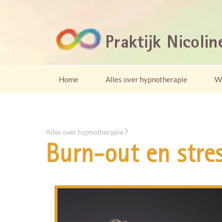
Skip
to
content
Home
Alles over hypnotherapie
W
Alles over hypnotherapie
Burn-out en stre