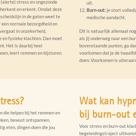
(alerte) stress en ongezonde
uit.
d herkent en erkent. Omdat deze
Burn-out:
je stort volledi
e scheidslijn in de gaten weet te
medische aandacht.
r een normale bezorgdheid en
vergaat in onzekerheid,
Dit is natuurlijk allemaal n
e en fysieke klachten. Dan moet
als jij onderweg naar een bur
. Het is daarbij heel
bovenstaande punten, ga dan 
ennen, leert remmen en bijsturen.
voorkomen dat je de twaalfde f
doen. Voorkomen is uiteraar
tress?
Wat kan hypn
bij burn-out 
gen die helpen bij het remmen en
denken, bewust ontspannen,
Voor stress en burn-out klac
g eten, dingen doen die jou
begeleidingstraject uitkomst