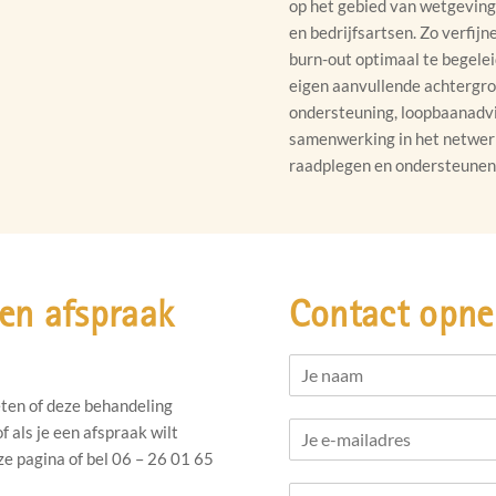
op het gebied van wetgeving
en bedrijfsartsen. Zo verfijn
burn-out optimaal te begelei
eigen aanvullende achtergro
ondersteuning, loopbaanadv
samenwerking in het netwerk
raadplegen en ondersteunen
een afspraak
Contact opn
N
a
eten of deze behandeling
m
E
e
f als je een afspraak wilt
m
*
ze pagina of bel 06 – 26 01 65
a
N
i