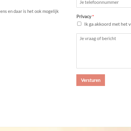
u
l
m
ens en daar is het ook mogelijk
*
Privacy
*
b
e
Ik ga akkoord met het 
r
s
C
*
o
m
m
e
n
t
o
Versturen
r
M
e
s
s
a
g
e
*