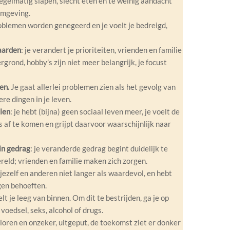
gelmatig slapen, slecht eten en te weinig aandacht
omgeving.
roblemen worden genegeerd en je voelt je bedreigd,
aarden
: je verandert je prioriteiten, vrienden en familie
grond, hobby’s zijn niet meer belangrijk, je focust
en.
Je gaat allerlei problemen zien als het gevolg van
ere dingen in je leven.
len
: je hebt (bijna) geen sociaal leven meer, je voelt de
 af te komen en grijpt daarvoor waarschijnlijk naar
in gedrag
: je veranderde gedrag begint duidelijk te
eld; vrienden en familie maken zich zorgen.
t jezelf en anderen niet langer als waardevol, en hebt
gen behoeften.
lt je leeg van binnen. Om dit te bestrijden, ga je op
voedsel, seks, alcohol of drugs.
erloren en onzeker, uitgeput, de toekomst ziet er donker