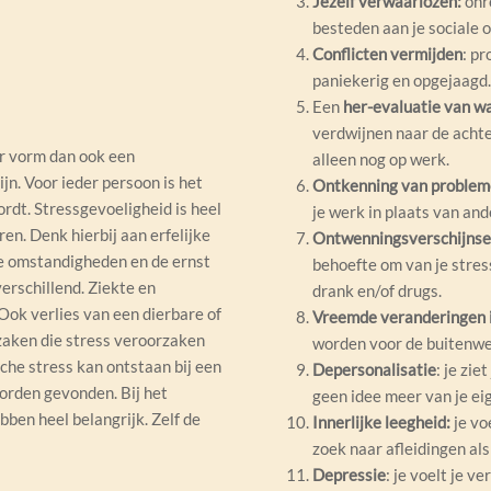
Jezelf verwaarlozen:
onre
besteden aan je sociale 
Conflicten vermijden
: p
paniekerig en opgejaagd.
Een
her-evaluatie van w
verdwijnen naar de achter
or vorm dan ook een
alleen nog op werk.
jn. Voor ieder persoon is het
Ontkenning van problem
dt. Stressgevoeligheid is heel
je werk in plaats van and
ren. Denk hierbij aan erfelijke
Ontwenningsverschijnse
re omstandigheden en de ernst
behoefte om van je stress
erschillend. Ziekte en
drank en/of drugs.
Ook verlies van een dierbare of
Vreemde veranderingen 
rzaken die stress veroorzaken
worden voor de buitenwer
sche stress kan ontstaan bij een
Depersonalisatie
: je zie
worden gevonden. Bij het
geen idee meer van je ei
bben heel belangrijk. Zelf de
Innerlijke leegheid:
je voe
zoek naar afleidingen als 
Depressie
: je voelt je v