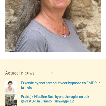
Back
Actueel nieuws
To
Erkende hypnotherapeut voor hypnose en EMDR in
Top
Ermelo
Praktijk Nicoline Bos, hypnotherapie, nu ook
gevestigd in Ermelo, Tuinwegje 12