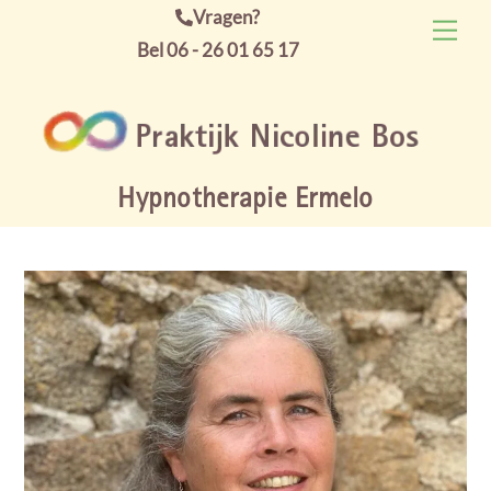
Skip
Vragen?
Men
to
Bel 06 - 26 01 65 17
content
Hypnotherapie Ermelo